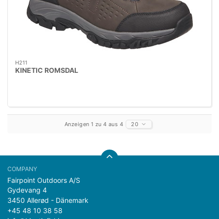
H211
KINETIC ROMSDAL
Anzeigen 1 zu 4 aus 4
20
Fairpoint Outdoors A/S
Gydevang 4
3450 Allerød - Dänemark
+45 48 10 38 58