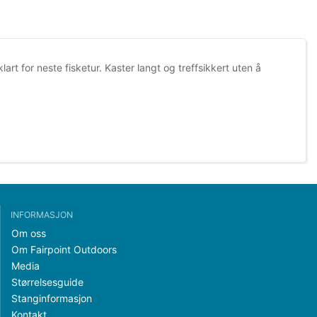
art for neste fisketur. Kaster langt og treffsikkert uten å
INFORMASJON
Om oss
Om Fairpoint Outdoors
Media
Størrelsesguide
Stanginformasjon
Kontakt