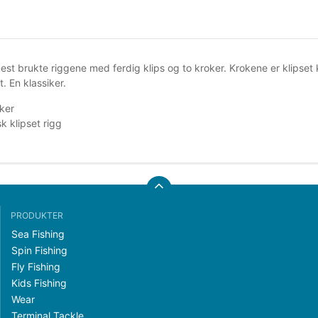
st brukte riggene med ferdig klips og to kroker. Krokene er klipset kl
. En klassiker.
ker
sk klipset rigg
PRODUKTER
Sea Fishing
Spin Fishing
Fly Fishing
Kids Fishing
Wear
Terminal Tackle