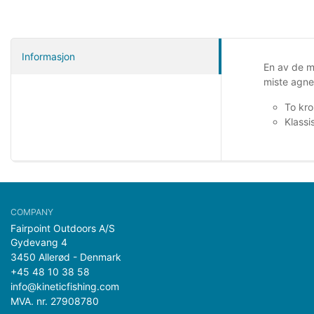
Informasjon
En av de me
miste agnet
To kro
Klassi
Fairpoint Outdoors A/S
Gydevang 4
3450 Allerød - Denmark
+45 48 10 38 58
info@kineticfishing.com
MVA. nr. 27908780