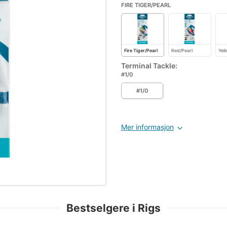
FIRE TIGER/PEARL
Fire Tiger/Pearl
Red/Pearl
Yel
Terminal Tackle:
#1/0
#1/0
Mer informasjon
Bestselgere i Rigs