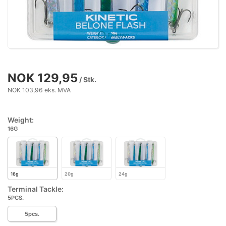
Forstørr
NOK 129,95
/ Stk.
NOK 103,96 eks. MVA
Weight:
16G
16g
20g
24g
Terminal Tackle:
5PCS.
5pcs.